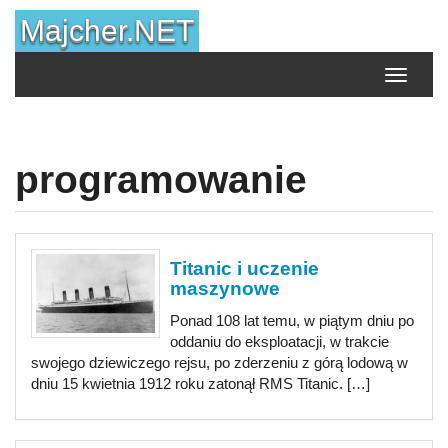
Skip
Majcher.NET
to
content
Toggle
navigati
programowanie
Titanic i uczenie
maszynowe
Ponad 108 lat temu, w piątym dniu po
oddaniu do eksploatacji, w trakcie
swojego dziewiczego rejsu, po zderzeniu z górą lodową w
dniu 15 kwietnia 1912 roku zatonął RMS Titanic. […]