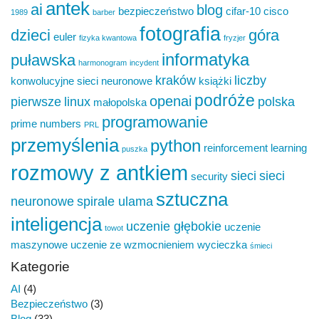
antek
ai
blog
bezpieczeństwo
cifar-10
cisco
1989
barber
fotografia
dzieci
góra
euler
fizyka kwantowa
fryzjer
informatyka
puławska
harmonogram
incydent
kraków
liczby
konwolucyjne sieci neuronowe
książki
podróże
openai
pierwsze
linux
polska
małopolska
programowanie
prime numbers
PRL
przemyślenia
python
reinforcement learning
puszka
rozmowy z antkiem
sieci
sieci
security
sztuczna
neuronowe
spirale ulama
inteligencja
uczenie głębokie
uczenie
towot
maszynowe
uczenie ze wzmocnieniem
wycieczka
śmieci
Kategorie
AI
(4)
Bezpieczeństwo
(3)
Blog
(33)