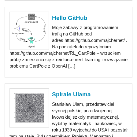
Hello GitHub
Moje zabawy z programowaniem
trafią na GitHub pod
adres https://github.com/majchernet/ .
Na początek do repozytorium –
https://github.com/majchernet/RL_CartPole – wrzuciłem
próbę zmierzenia się z reinforcement learning i rozwiązanie
problemu CartPole z OpenAI […]
Spirale Ulama
Stanisław Ulam, przedstawiciel
słynnej polskiej przedwojennej
lwowskiej szkoły matematycznej,
wybitny matematyk i naukowiec, w
roku 1939 wyjechał do USA i pozostał
tam na stałe. Był uczestnikiem Projektu Manhattan i