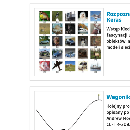
Rozpozna
Keras
Wstęp Kied
fascynacji 
obiektów, 
modeli siec
Wagonik 
Kolejny pro
opisany po
Andrew Moo
CL-TR-209.