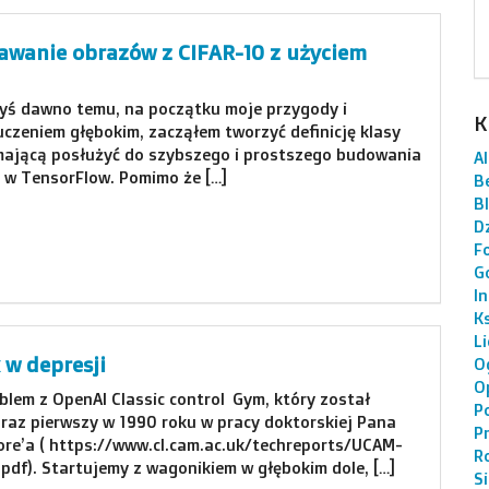
wanie obrazów z CIFAR-10 z użyciem
yś dawno temu, na początku moje przygody i
K
uczeniem głębokim, zacząłem tworzyć definicję klasy
mającą posłużyć do szybszego i prostszego budowania
AI
i w TensorFlow. Pomimo że […]
B
B
Dz
F
G
I
K
L
w depresji
O
O
blem z OpenAI Classic control Gym, który został
P
 raz pierwszy w 1990 roku w pracy doktorskiej Pana
P
re’a ( https://www.cl.cam.ac.uk/techreports/UCAM-
R
pdf). Startujemy z wagonikiem w głębokim dole, […]
S