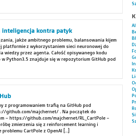
S
K
AI
 inteligencja kontra patyk
B
B
ązania, jakże ambitnego problemu, balansowania kijem
Dz
j platformie z wykorzystaniem sieci neuronowej do
F
a wiedzy przez agenta. Całość opisywanego kodu
G
 w Python3.5 znajduje się w repozytorium GitHub pod
I
K
L
O
O
tHub
P
P
y z programowaniem trafią na GitHub pod
R
s://github.com/majchernet/ . Na początek do
S
um – https://github.com/majchernet/RL_CartPole –
S
róbę zmierzenia się z reinforcement learning i
e problemu CartPole z OpenAI […]