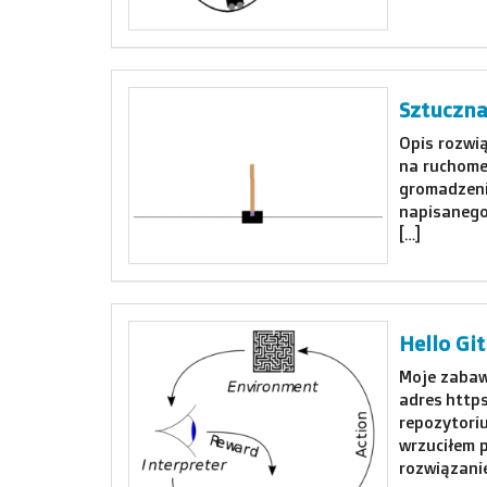
Sztuczna
Opis rozwi
na ruchome
gromadzeni
napisanego
[…]
Hello Gi
Moje zabaw
adres http
repozytori
wrzuciłem p
rozwiązani