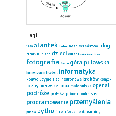
Tagi
antek
ai
blog
bezpieczeństwo
1989
barber
dzieci
cifar-10
cisco
euler
fizyka kwantowa
fotografia
góra puławska
fryzjer
informatyka
harmonogram
incydent
kraków
konwolucyjne sieci neuronowe
książki
openai
liczby pierwsze
linux
małopolska
podróże
polska
prime numbers
PRL
przemyślenia
programowanie
python
reinforcement learning
puszka