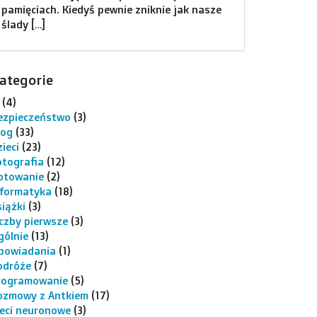
pamięciach. Kiedyś pewnie zniknie jak nasze
ślady […]
ategorie
(4)
ezpieczeństwo
(3)
log
(33)
ieci
(23)
otografia
(12)
otowanie
(2)
nformatyka
(18)
siążki
(3)
iczby pierwsze
(3)
gólnie
(13)
powiadania
(1)
odróże
(7)
rogramowanie
(5)
ozmowy z Antkiem
(17)
ieci neuronowe
(3)