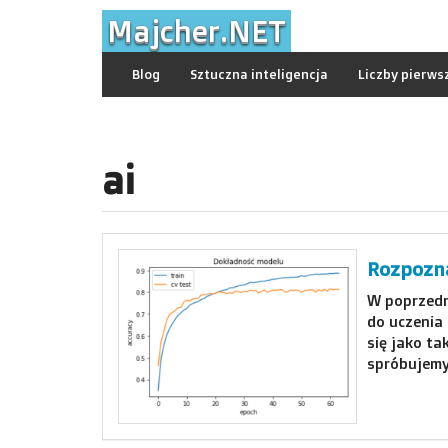
Skip
Majcher.NET
to
content
Blog
Sztuczna inteligencja
Liczby pierws
ai
Rozpozna
W poprzedn
do uczenia 
się jako ta
spróbujemy