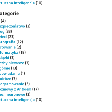
ztuczna inteligencja
(10)
ategorie
(4)
ezpieczeństwo
(3)
log
(33)
ieci
(23)
otografia
(12)
otowanie
(2)
nformatyka
(18)
siążki
(3)
iczby pierwsze
(3)
gólnie
(13)
powiadania
(1)
odróże
(7)
rogramowanie
(5)
ozmowy z Antkiem
(17)
ieci neuronowe
(3)
ztuczna inteligencja
(10)