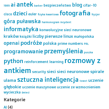
antek
ai
blog
bezpieczeństwo
cifar-10
1989
barber
fotografia
dzieci
cisco
euler
fizyka kwantowa
fryzjer
góra puławska
harmonogram
incydent
informatyka
konwolucyjne sieci neuronowe
kraków
liczby pierwsze
linux
książki
małopolska
podróże
openai
polska
prime numbers
PRL
przemyślenia
programowanie
puszka
rozmowy z
python
reinforcement learning
antkiem
sieci
sieci neuronowe
spirale
security
sztuczna inteligencja
ulama
uczenie
towot
głębokie
uczenie maszynowe
uczenie ze wzmocnieniem
wycieczka
śmieci
Kategorie
AI
(4)