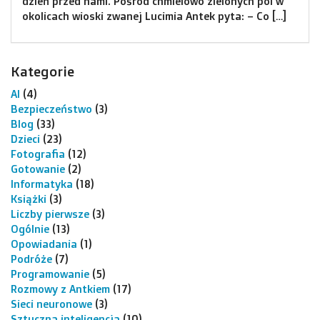
dzień przed nami. Pośród chmielowo zielonych pól w
okolicach wioski zwanej Lucimia Antek pyta: – Co […]
Kategorie
AI
(4)
Bezpieczeństwo
(3)
Blog
(33)
Dzieci
(23)
Fotografia
(12)
Gotowanie
(2)
Informatyka
(18)
Książki
(3)
Liczby pierwsze
(3)
Ogólnie
(13)
Opowiadania
(1)
Podróże
(7)
Programowanie
(5)
Rozmowy z Antkiem
(17)
Sieci neuronowe
(3)
Sztuczna inteligencja
(10)