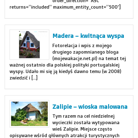
order_direction=”ASC”
returns=”included” maximum_entity_count=”500″]
Madera – kwitnąca wyspa
Fotorelacja i wpis z mojego
drugiego zapomnianego bloga
(mojewakacje.net.pl) na temat tej
ważnej ostatnio dla polskiej polityki portugalskiej
wyspy. Udało mi się ją kiedyś dawno temu (w 2008)
zwiedzić i […]
Zalipie – wioska malowana
Tym razem na cel niedzielnej
wycieczki została wytypowana
wieś Zalipie. Miejsce często
opisywane wśród głównych atrakcji turystycznych