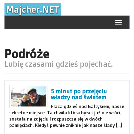
Skip
Majcher.NET
to
content
Toggle
navigat
Podróże
Lubię czasami gdzieś pojechać.
5 minut po przejęciu
władzy nad światem
Plaża gdzieś nad Bałtykiem, nasze
sekretne miejsce. Ta chwila która była i już nie wróci,
została na zdjęciu i rozpuszcza się w dwóch
pamięciach. Kiedyś pewnie zniknie jak nasze ślady […]