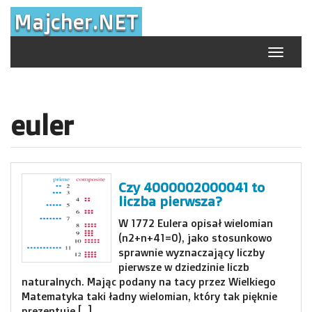
Skip
Majcher.NET
to
content
Toggle
navigat
euler
Czy 4000002000041 to
liczba pierwsza?
W 1772 Eulera opisał wielomian
(n2+n+41=0), jako stosunkowo
sprawnie wyznaczający liczby
pierwsze w dziedzinie liczb
naturalnych. Mając podany na tacy przez Wielkiego
Matematyka taki ładny wielomian, który tak pięknie
prezentuje […]