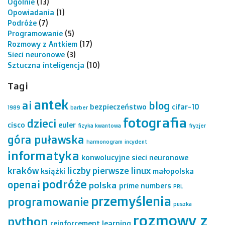
Ogólnie
(13)
Opowiadania
(1)
Podróże
(7)
Programowanie
(5)
Rozmowy z Antkiem
(17)
Sieci neuronowe
(3)
Sztuczna inteligencja
(10)
Tagi
antek
ai
blog
bezpieczeństwo
cifar-10
1989
barber
fotografia
dzieci
cisco
euler
fizyka kwantowa
fryzjer
góra puławska
harmonogram
incydent
informatyka
konwolucyjne sieci neuronowe
kraków
liczby pierwsze
linux
książki
małopolska
podróże
openai
polska
prime numbers
PRL
przemyślenia
programowanie
puszka
rozmowy z
python
reinforcement learning