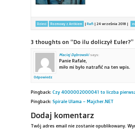
|
Rafi
|
24 września 2018
|
Dzieci
Rozmowy z Antkiem
e
3 thoughts on “
Do ilu doliczył Euler?
”
Maciej Dąbrowski
says:
Panie Rafale,
miło mi było natrafić na ten wpis.
Odpowiedz
Pingback:
Czy 4000002000041 to liczba pierws
Pingback:
Spirale Ulama – Majcher.NET
Dodaj komentarz
Twój adres email nie zostanie opublikowany.
Wy