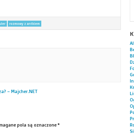
uler
rozmowy z antkiem
K
AI
B
B
Dz
F
G
I
K
za? – Majcher.NET
L
O
O
P
P
R
magane pola są oznaczone
*
S