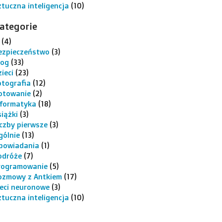
ztuczna inteligencja
(10)
ategorie
(4)
ezpieczeństwo
(3)
log
(33)
ieci
(23)
otografia
(12)
otowanie
(2)
nformatyka
(18)
siążki
(3)
iczby pierwsze
(3)
gólnie
(13)
powiadania
(1)
odróże
(7)
rogramowanie
(5)
ozmowy z Antkiem
(17)
ieci neuronowe
(3)
ztuczna inteligencja
(10)