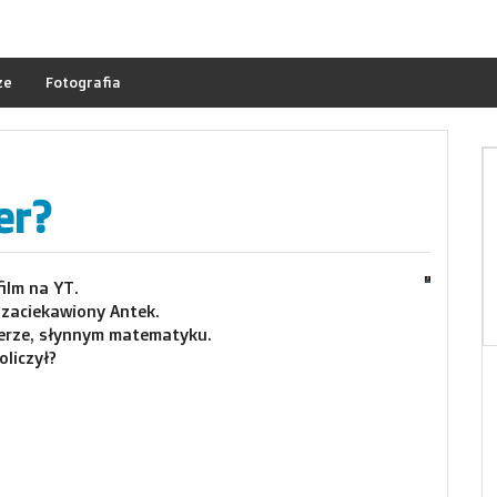
ze
Fotografia
er?
ilm na YT.
 zaciekawiony Antek.
ulerze, słynnym matematyku.
oliczył?