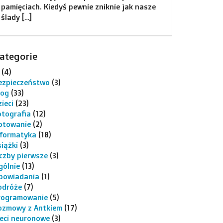
pamięciach. Kiedyś pewnie zniknie jak nasze
ślady […]
ategorie
(4)
ezpieczeństwo
(3)
log
(33)
ieci
(23)
otografia
(12)
otowanie
(2)
nformatyka
(18)
siążki
(3)
iczby pierwsze
(3)
gólnie
(13)
powiadania
(1)
odróże
(7)
rogramowanie
(5)
ozmowy z Antkiem
(17)
ieci neuronowe
(3)