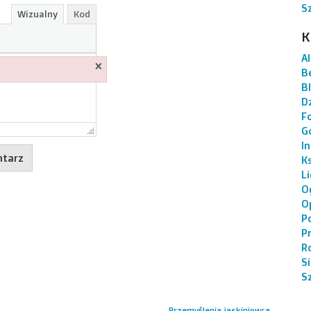
S
Wizualny
Kod
K
AI
×
B
B
Dz
F
G
I
K
L
O
O
P
P
R
S
S
Przemyślenia jaskiniowca