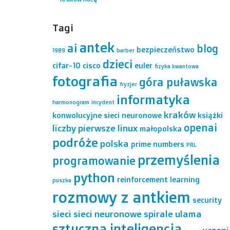
Tagi
antek
ai
blog
bezpieczeństwo
1989
barber
dzieci
cifar-10
cisco
euler
fizyka kwantowa
fotografia
góra puławska
fryzjer
informatyka
harmonogram
incydent
kraków
konwolucyjne sieci neuronowe
książki
openai
liczby pierwsze
linux
małopolska
podróże
polska
prime numbers
PRL
przemyślenia
programowanie
python
reinforcement learning
puszka
rozmowy z antkiem
security
sieci
sieci neuronowe
spirale ulama
sztuczna inteligencja
uczeni