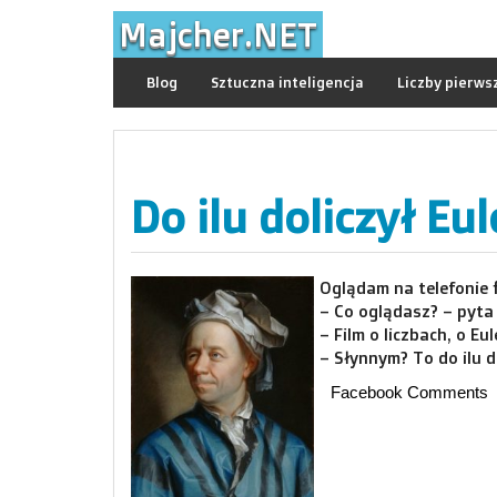
Skip
Majcher.NET
to
content
Blog
Sztuczna inteligencja
Liczby pierws
Do ilu doliczył Eul
Oglądam na telefonie f
– Co oglądasz? – pyta
– Film o liczbach, o E
– Słynnym? To do ilu d
Facebook Comments