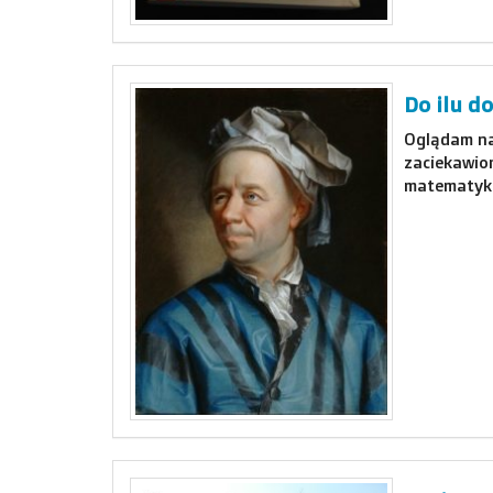
Do ilu do
Oglądam na 
zaciekawion
matematyku.