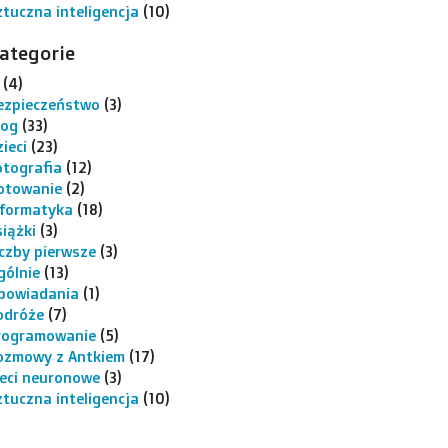
ztuczna inteligencja
(10)
ategorie
(4)
ezpieczeństwo
(3)
log
(33)
ieci
(23)
otografia
(12)
otowanie
(2)
nformatyka
(18)
siążki
(3)
iczby pierwsze
(3)
gólnie
(13)
powiadania
(1)
odróże
(7)
rogramowanie
(5)
ozmowy z Antkiem
(17)
ieci neuronowe
(3)
ztuczna inteligencja
(10)