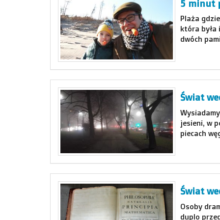
5 minut 
Plaża gdzie
która była 
dwóch pamię
Świat we
Wysiadamy 
jesieni, w 
piecach węg
Świat we
Osoby dram
duplo przed