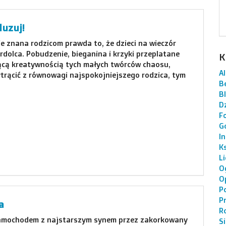
luzuj!
e znana rodzicom prawda to, że dzieci na wieczór
rdolca. Pobudzenie, bieganina i krzyki przeplatane
K
cą kreatywnością tych małych twórców chaosu,
AI
ytrącić z równowagi najspokojniejszego rodzica, tym
B
]
B
Dz
F
G
I
K
L
O
O
P
P
a
R
amochodem z najstarszym synem przez zakorkowany
S