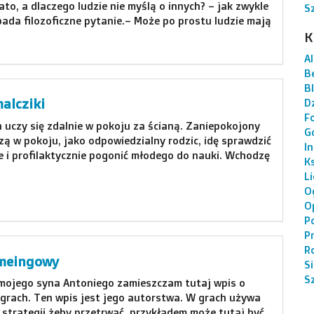
to, a dlaczego ludzie nie myślą o innych? – jak zwykle
S
ada filozoficzne pytanie.– Może po prostu ludzie mają
K
AI
B
B
malcziki
Dz
F
 uczy się zdalnie w pokoju za ścianą. Zaniepokojony
G
zą w pokoju, jako odpowiedzialny rodzic, idę sprawdzić
I
je i profilaktycznie pogonić młodego do nauki. Wchodzę
K
L
O
O
P
P
R
meingowy
S
S
mojego syna Antoniego zamieszczam tutaj wpis o
 grach. Ten wpis jest jego autorstwa. W grach używa
 strategii żeby przetrwać, przykładem może tutaj być