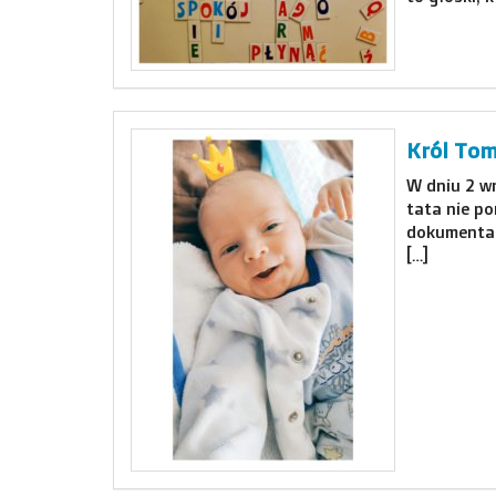
Król To
W dniu 2 wr
tata nie po
dokumentac
[…]