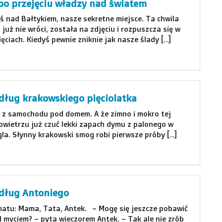
po przejęciu władzy nad światem
ś nad Bałtykiem, nasze sekretne miejsce. Ta chwila
i już nie wróci, została na zdjęciu i rozpuszcza się w
ciach. Kiedyś pewnie zniknie jak nasze ślady […]
dług krakowskiego pięciolatka
z samochodu pod domem. A że zimno i mokro tej
powietrzu już czuć lekki zapach dymu z palonego w
la. Słynny krakowski smog robi pierwsze próby […]
dług Antoniego
atu: Mama, Tata, Antek. – Mogę się jeszcze pobawić
 myciem? – pyta wieczorem Antek. – Tak ale nie zrób