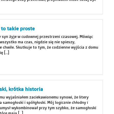
, to takie proste
y syn żyje w cudownej przestrzeni czasowej. Mówiąc
 wszystko ma czas, nigdzie się nie spieszy,
 chwile. Skutkuje to tym, że codzienne wyjścia z domu
ę […]
ki, krótka historia
emu wyjaśniałem zaciekawionemu synowi, że litery
na samogłoski i spółgłoski. Mój logicznie chłodny i
i umysł wykombinował przy tym szybko, że samogłoski
które mają […]