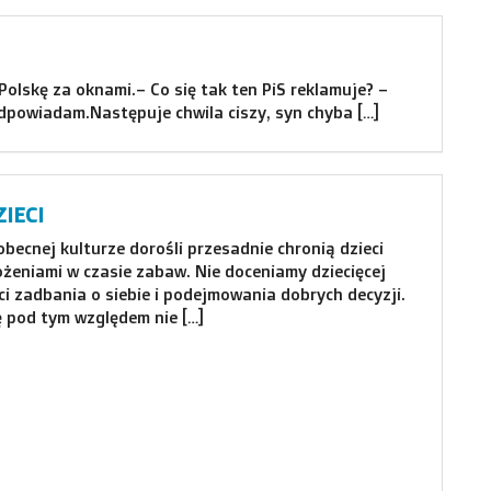
lskę za oknami.– Co się tak ten PiS reklamuje? –
odpowiadam.Następuje chwila ciszy, syn chyba […]
IECI
becnej kulturze dorośli przesadnie chronią dzieci
ożeniami w czasie zabaw. Nie doceniamy dziecięcej
i zadbania o siebie i podejmowania dobrych decyzji.
ę pod tym względem nie […]