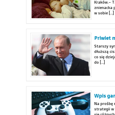
Kraków.– Ta
znienacka p
w sobie […]
Priwiet 
Starszy syn
dłuższą cis
co się dzie
do […]
Wpis ga
Na prośbę 
strategii w
się różnych