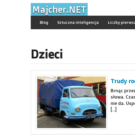
Skip
Majcher.NET
to
content
Blog
Sztuczna inteligencja
Liczby pierws
Dzieci
Trudy ro
Brnąc przez
słowa. Czas
nie da. Usp
[…]