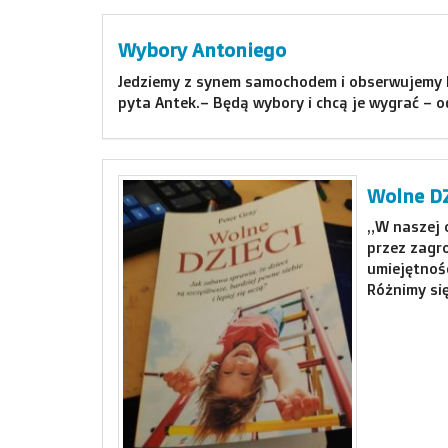
Wybory Antoniego
Jedziemy z synem samochodem i obserwujemy Po
pyta Antek.– Będą wybory i chcą je wygrać – 
Wolne DZ
„W naszej o
przez zagr
umiejętnośc
Różnimy si