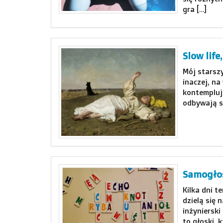
gra […]
Slow life
Mój starsz
inaczej, na
kontempluje
odbywają si
Samogłos
Kilka dni t
dzielą się 
inżyniersk
to głoski, 