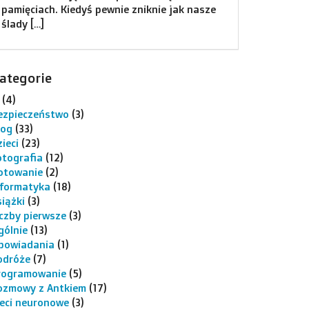
pamięciach. Kiedyś pewnie zniknie jak nasze
ślady […]
ategorie
(4)
ezpieczeństwo
(3)
log
(33)
ieci
(23)
otografia
(12)
otowanie
(2)
nformatyka
(18)
siążki
(3)
iczby pierwsze
(3)
gólnie
(13)
powiadania
(1)
odróże
(7)
rogramowanie
(5)
ozmowy z Antkiem
(17)
ieci neuronowe
(3)