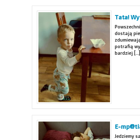
Tata! Wy
Powszechni
dostają pie
zdumiewają
potrafią w
bardziej […
E-mp@ti
Jedziemy s