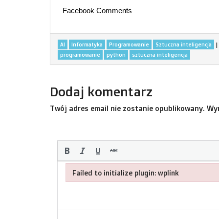
Facebook Comments
|
AI
Informatyka
Programowanie
Sztuczna inteligencja
programowanie
python
sztuczna inteligencja
Dodaj komentarz
Twój adres email nie zostanie opublikowany.
Wy
Failed to initialize plugin: wplink
Failed to initialize plugin: wplink