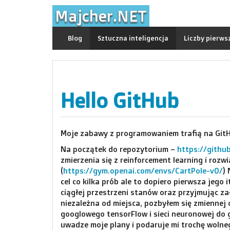
Skip
Majcher.NET
to
content
Blog
Sztuczna inteligencja
Liczby pierws
Hello GitHub
Moje zabawy z programowaniem trafią na Git
Na początek do repozytorium –
https://githu
zmierzenia się z reinforcement learning i roz
(
https://gym.openai.com/envs/CartPole-v0/
)
cel co kilka prób ale to dopiero pierwsza jeg
ciągłej przestrzeni stanów oraz przyjmując za
niezależna od miejsca, pozbyłem się zmiennej o
googlowego tensorFlow i sieci neuronowej do g
uwadze moje plany i podaruje mi trochę woln