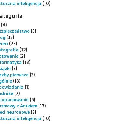
ztuczna inteligencja
(10)
ategorie
(4)
ezpieczeństwo
(3)
log
(33)
ieci
(23)
otografia
(12)
otowanie
(2)
nformatyka
(18)
siążki
(3)
iczby pierwsze
(3)
gólnie
(13)
powiadania
(1)
odróże
(7)
rogramowanie
(5)
ozmowy z Antkiem
(17)
ieci neuronowe
(3)
ztuczna inteligencja
(10)