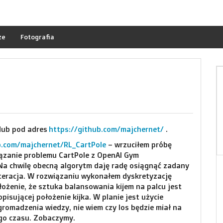
ze
Fotografia
Hub pod adres
https://github.com/majchernet/
.
b.com/majchernet/RL_CartPole
– wrzuciłem próbę
wiązanie problemu CartPole z OpenAI Gym
 Na chwilę obecną algorytm daję radę osiągnąć zadany
o iteracja. W rozwiązaniu wykonałem dyskretyzację
łożenie, że sztuka balansowania kijem na palcu jest
pisującej położenie kijka. W planie jest użycie
romadzenia wiedzy, nie wiem czy los będzie miał na
ego czasu. Zobaczymy.