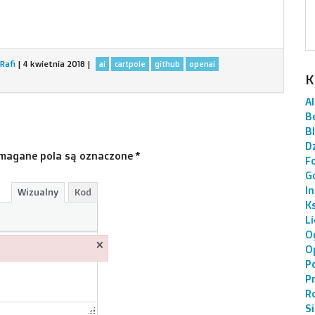
Rafi
|
4 kwietnia 2018
|
ai
cartpole
github
openai
K
AI
B
B
Dz
magane pola są oznaczone
*
F
G
I
Wizualny
Kod
K
L
O
×
O
P
P
R
S