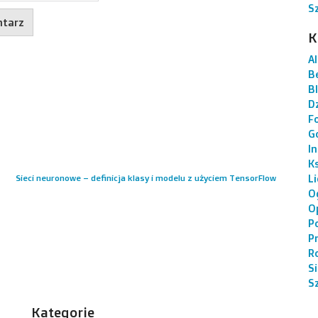
S
K
AI
B
B
Dz
F
G
I
K
L
Sieci neuronowe – definicja klasy i modelu z użyciem TensorFlow
O
O
P
P
R
S
S
Kategorie