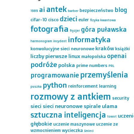
antek
ai
blog
bezpieczeństwo
1989
barber
dzieci
cifar-10
cisco
euler
fizyka kwantowa
fotografia
góra puławska
fryzjer
informatyka
harmonogram
incydent
kraków
konwolucyjne sieci neuronowe
książki
openai
liczby pierwsze
linux
małopolska
podróże
polska
prime numbers
PRL
przemyślenia
programowanie
python
reinforcement learning
puszka
rozmowy z antkiem
security
sieci
sieci neuronowe
spirale ulama
sztuczna inteligencja
uczeni
towot
głębokie
uczenie maszynowe
uczenie ze
wzmocnieniem
wycieczka
śmieci