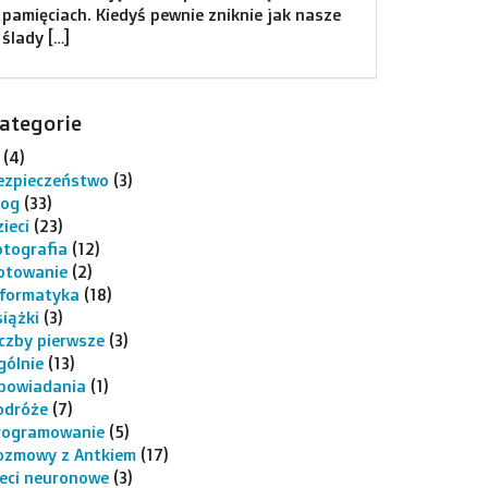
pamięciach. Kiedyś pewnie zniknie jak nasze
ślady […]
ategorie
(4)
ezpieczeństwo
(3)
log
(33)
ieci
(23)
otografia
(12)
otowanie
(2)
nformatyka
(18)
siążki
(3)
iczby pierwsze
(3)
gólnie
(13)
powiadania
(1)
odróże
(7)
rogramowanie
(5)
ozmowy z Antkiem
(17)
ieci neuronowe
(3)