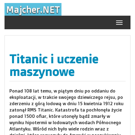
Skip
Majcher.NET
to
content
Toggle
navigat
Titanic i uczenie
maszynowe
Ponad 108 lat temu, w piątym dniu po oddaniu do
eksploatacji, w trakcie swojego dziewiczego rejsu, po
zderzeniu z górą lodową w dniu 15 kwietnia 1912 roku
zatonął RMS Titanic. Katastrofa ta pochłonęła życie
ponad 1500 ofiar, które utonęły bądź zmarły w
wyniku hipotermii w lodowatych wodach Północnego
Atlantyku. Wśród nich było wiele rodzin wraz z