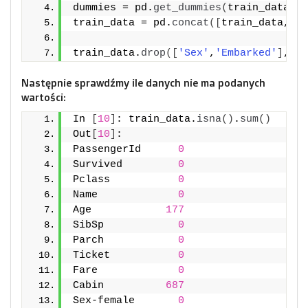
dummies = pd.
get_dummies
(
train_data
[
'E
train_data = pd.
concat
([
train_data, du
train_data.
drop
([
'Sex'
,
'Embarked'
]
, ax
Następnie sprawdźmy ile danych nie ma podanych
wartości:
In 
[
10
]
: train_data.
isna
()
.
sum
()
Out
[
10
]
: 
PassengerId      
0
Survived         
0
Pclass           
0
Name             
0
Age            
177
SibSp            
0
Parch            
0
Ticket           
0
Fare             
0
Cabin          
687
Sex-female       
0