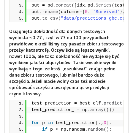
out = pd.
concat
([
idx,pd.
Series
(
test_pr
out.
rename
(
columns=
{
0
: 
'Survived'
}
, in
out.
to_csv
(
"data/predictions_gbc.csv"
,
Osiągnięta dokładność dla danych testowych
wyniosła ~0.77 , czyli w 77 na 100 przypadkach
prawidłowo określiliśmy czy pasażer zbioru testowego
przeżył katastrofę. Oczywiście są lepsze wyniki,
nawet 100%, ale taka dokładność nie wydaje się być
wynikiem jakości algorytmów. Takie wysokie wyniki
wynikają z tego, że ktoś „oszukiwał” znając pełne
dane zbioru testowego, lub miał bardzo dużo
szczęścia. Jeżeli macie wolny czas też możecie
spróbować szczęścia uwzględniając w predykcji
czynnik losowy.
test_prediction = best_clf.
predict_pro
test_prediction_ = np.
array
(())
for
 p 
in
 test_prediction
[
:,
0
]
:
if
 p 
>
 np.random.
random
()
: