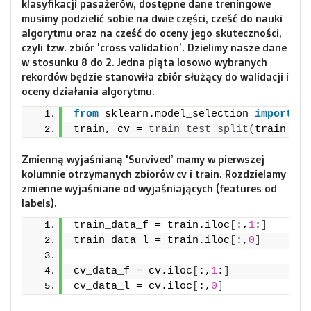
klasyfikacji pasażerów, dostępne dane treningowe
musimy podzielić sobie na dwie części, cześć do nauki
algorytmu oraz na cześć do oceny jego skuteczności,
czyli tzw. zbiór 'cross validation’. Dzielimy nasze dane
w stosunku 8 do 2. Jedna piąta losowo wybranych
rekordów będzie stanowiła zbiór służący do walidacji i
oceny działania algorytmu.
from
 sklearn.model_selection 
import
 tr
train, cv = 
train_test_split
(
train_dat
Zmienną wyjaśnianą 'Survived’ mamy w pierwszej
kolumnie otrzymanych zbiorów cv i train. Rozdzielamy
zmienne wyjaśniane od wyjaśniających (features od
labels).
train_data_f = train.iloc
[
:,
1
:
]
train_data_l = train.iloc
[
:,
0
]
cv_data_f = cv.iloc
[
:,
1
:
]
cv_data_l = cv.iloc
[
:,
0
]