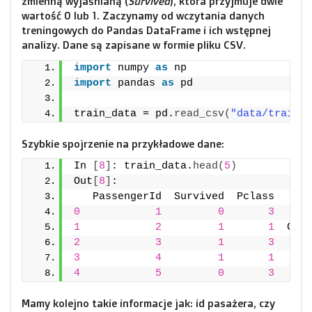
zmienną wyjaśnianą (
Survived
), która przyjmuje dwie
wartość 0 lub 1. Zaczynamy od wczytania danych
treningowych do Pandas DataFrame i ich wstępnej
analizy. Dane są zapisane w formie pliku CSV.
import
 numpy 
as
 np
import
 pandas 
as
 pd
train_data = pd.
read_csv
(
"data/train.c
Szybkie spojrzenie na przykładowe dane:
In 
[
8
]
: train_data.
head
(
5
)
Out
[
8
]
: 
   PassengerId  Survived  Pclass      
0
1
0
3
      
1
2
1
1
  Cumi
2
3
1
3
      
3
4
1
1
      
4
5
0
3
      
Mamy kolejno takie informacje jak: id pasażera, czy