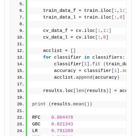
    train_data_f = train.iloc
[
:,
1
:
]
    train_data_l = train.iloc
[
:,
0
]
    cv_data_f = cv.iloc
[
:,
1
:
]
    cv_data_l = cv.iloc
[
:,
0
]
    acclist = 
[]
for
 classifier 
in
 classifiers:
        classifier
[
1
]
.
fit
(
train_data_
        accuracy = classifier
[
1
]
.
score
        acclist.
append
(
accuracy
)
    results.loc
[
len
(
results
)]
 = acclis
print
(
results.
mean
())
RFC    
0.804478
GBC    
0.821343
LR     
0.791269