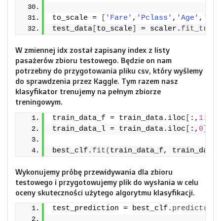
to_scale = 
[
'Fare'
,
'Pclass'
,
'Age'
,
'Par
test_data
[
to_scale
]
 = scaler.
fit_trans
W zmiennej idx został zapisany index z listy
pasażerów zbioru testowego. Będzie on nam
potrzebny do przygotowania pliku csv, który wyślemy
do sprawdzenia przez Kaggle. Tym razem nasz
klasyfikator trenujemy na pełnym zbiorze
treningowym.
train_data_f = train_data.iloc
[
:,
1
:
]
train_data_l = train_data.iloc
[
:,
0
]
best_clf.
fit
(
train_data_f, train_data_
Wykonujemy próbę przewidywania dla zbioru
testowego i przygotowujemy plik do wysłania w celu
oceny skuteczności użytego algorytmu klasyfikacji.
test_prediction = best_clf.
predict
(
tes