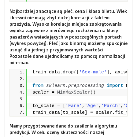
Najbardziej znaczące są płeć, cena i klasa biletu. Wiek
i krewni nie mają zbyt dużej korelacji z faktem
przeżycia. Wysoka korelacja miejsca zaokrętowania
wynika zapewne z nierównego rozłożenia na klasy
pasażerów wsiadających w poszczególnych portach
(wykres powyżej). Płeć jako binarną możemy spokojnie
usnąć dla jednej z przyjmowanych wartości.
Pozostałe dane ujednolicamy za pomocą normalizacji
min-max.
train_data.
drop
([
'Sex-male'
]
, axis=
1
, 
from 
sklearn.preprocessing
 import
 MinM
scaler = 
MinMaxScaler
()
to_scale = 
[
'Fare'
,
'Age'
,
'Parch'
,
'SibS
train_data
[
to_scale
]
 = scaler.
fit_tran
Mamy przygotowane dane do zasilenia algorytmu
predykcji. W celu oceny skuteczności naszej