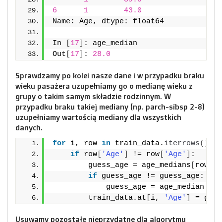
6
1
43.0
Name: Age, dtype: float64
In 
[
17
]
: age_median
Out
[
17
]
: 
28.0
Sprawdzamy po kolei nasze dane i w przypadku braku
wieku pasażera uzupełniamy go o medianę wieku z
grupy o takim samym składzie rodzinnym. W
przypadku braku takiej mediany (np. parch-sibsp 2-8)
uzupełniamy wartością mediany dla wszystkich
danych.
for
 i, row 
in
 train_data.
iterrows
()
:
if
 row
[
'Age'
]
 != row
[
'Age'
]
:
        guess_age = age_medians
[
row
[
'P
if
 guess_age != guess_age:
            guess_age = age_median    
        train_data.at
[
i, 
'Age'
]
 = gues
Usuwamy pozostałe nieprzydatne dla algorytmu