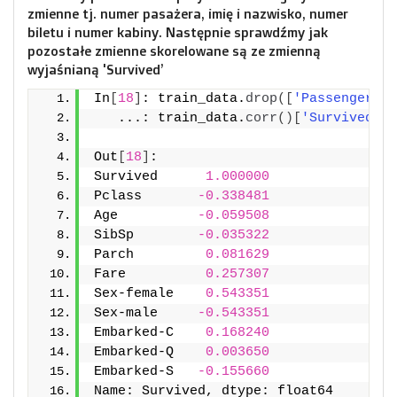
zmienne tj. numer pasażera, imię i nazwisko, numer
biletu i numer kabiny. Następnie sprawdźmy jak
pozostałe zmienne skorelowane są ze zmienną
wyjaśnianą 'Survived’
In
[
18
]
: train_data.
drop
([
'PassengerId'
   ...: train_data.
corr
()[
'Survived'
]
Out
[
18
]
:
Survived      
1.000000
Pclass       
-0.338481
Age          
-0.059508
SibSp        
-0.035322
Parch         
0.081629
Fare          
0.257307
Sex-female    
0.543351
Sex-male     
-0.543351
Embarked-C    
0.168240
Embarked-Q    
0.003650
Embarked-S   
-0.155660
Name: Survived, dtype: float64