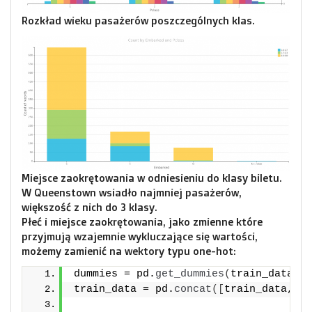
Rozkład wieku pasażerów poszczególnych klas.
Miejsce zaokrętowania w odniesieniu do klasy biletu.
W Queenstown wsiadło najmniej pasażerów,
większość z nich do 3 klasy.
Płeć i miejsce zaokrętowania, jako zmienne które
przyjmują wzajemnie wykluczające się wartości,
możemy zamienić na wektory typu one-hot:
dummies = pd.
get_dummies
(
train_data
[
'S
train_data = pd.
concat
([
train_data, du