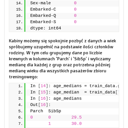
Sex-male         
0
Embarked-C       
0
Embarked-Q       
0
Embarked-S       
0
dtype: int64
Kabiny możemy się spokojnie pozbyć z danych a wiek
spróbujemy uzupełnić na podstawie ilości członków
rodziny. W tym celu grupujemy dane po liczbie
krewnych w kolumnach 'Parch’ i 'SibSp’ i wyliczamy
medianę dla każdej z grup oraz potrzebna później
medianę wieku dla wszystkich pasażerów zbioru
treningowego:
In 
[
14
]
: age_medians = train_data.
grou
In 
[
15
]
: age_median  = train_data
[
'Age
In 
[
16
]
: age_medians
Out
[
16
]
: 
Parch  SibSp
0
0
29.5
1
30.0