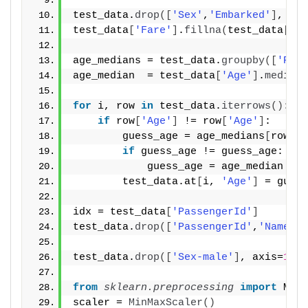
test_data.
drop
([
'Sex'
,
'Embarked'
]
, axi
test_data
[
'Fare'
]
.
fillna
(
test_data
[
'Fa
age_medians = test_data.
groupby
([
'Parc
age_median  = test_data
[
'Age'
]
.
median
(
for
 i, row 
in
 test_data.
iterrows
()
:
if
 row
[
'Age'
]
 != row
[
'Age'
]
:
        guess_age = age_medians
[
row
[
'P
if
 guess_age != guess_age:
            guess_age = age_median    
        test_data.at
[
i, 
'Age'
]
 = guess
idx = test_data
[
'PassengerId'
]
test_data.
drop
([
'PassengerId'
,
'Name'
,
'
test_data.
drop
([
'Sex-male'
]
, axis=
1
, i
from 
sklearn.preprocessing
 import
 MinM
scaler = 
MinMaxScaler
()