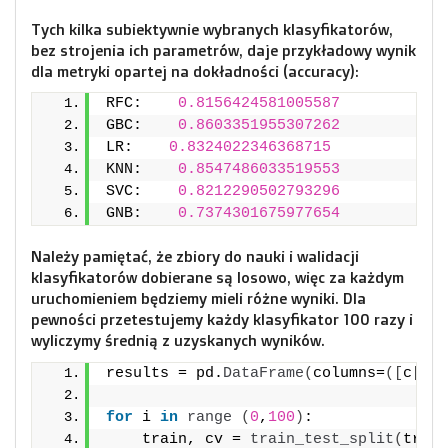
Tych kilka subiektywnie wybranych klasyfikatorów,
bez strojenia ich parametrów, daje przykładowy wynik
dla metryki opartej na dokładności (accuracy):
RFC:    
0.8156424581005587
GBC:    
0.8603351955307262
LR:    
0.8324022346368715
KNN:    
0.8547486033519553
SVC:    
0.8212290502793296
GNB:    
0.7374301675977654
Należy pamiętać, że zbiory do nauki i walidacji
klasyfikatorów dobierane są losowo, więc za każdym
uruchomieniem będziemy mieli różne wyniki. Dla
pewności przetestujemy każdy klasyfikator 100 razy i
wyliczymy średnią z uzyskanych wyników.
results = pd.
DataFrame
(
columns=
([
c
[
0
]
for
 i 
in
range
(
0
,
100
)
:
    train, cv = 
train_test_split
(
train