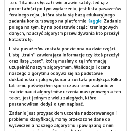
to o Titanicu słyszał i wie prawie każdy. Jedną z
pozostałości po tym wydarzeniu, jest lista pasażerów
feralnego rejsu, która stała się bazą edukacyjnego
zadania konkursowego na platformie
Kaggle
. Zadanie
polega na tym, by na podstawie części treningowych
danych, nauczyć algorytm przewidywania kto przeżył
katastrofę.
Lista pasażerów została podzielona na dwie części.
Listę „train” zawierająca informacje czy ktoś przeżył
oraz listę „test”, którą musimy o tę informację
uzupełnić naszym algorytmem. Walidacja i ocena
naszego algorytmu odbywa się na podstawie
dokładności z jaką wykonana została predykcja. Kilka
lat temu poświęciłem sporo czasu temu zadaniu w
trakcie nauki algorytmów uczenia maszynowego a ten
tekst, jest jednym z wielu zaległych, które
postanowiłem kiedyś o tym napisać.
Zadanie jest przypadkiem uczenia nadzorowanego i
problemu klasyfikacji, mamy przekazane dane do
wyćwiczenia naszego algorytmu i powiązaną z nimi