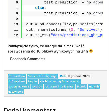
        test_prediction_ = np.
append
(
t
else
:              
        test_prediction_ = np.
append
(
t
out = pd.
concat
([
idx,pd.
Series
(
test_pr
out.
rename
(
columns=
{
0
: 
'Survived'
}
, in
out.
to_csv
(
"data/predictions_gbc_proba
Pamiętajcie tylko, że Kaggle daje możliwość
sprawdzenia do 10 plików wynikowych na 24h
Facebook Comments
|
Rafi
|
11 grudnia 2020
|
Informatyka
Sztuczna inteligencja
informatyka
kaggle
machine learnig from disaster
programowanie
python
sztuczna inteligencja
tytanic
uczenie
maszynowe
Dodaj komentarz