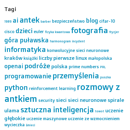
Tagi
antek
ai
blog
bezpieczeństwo
cifar-10
1989
barber
fotografia
dzieci
cisco
euler
fizyka kwantowa
fryzjer
góra puławska
harmonogram
incydent
informatyka
konwolucyjne sieci neuronowe
kraków
liczby pierwsze
linux
książki
małopolska
podróże
openai
polska
prime numbers
PRL
przemyślenia
programowanie
puszka
rozmowy z
python
reinforcement learning
antkiem
sieci
sieci neuronowe
spirale
security
sztuczna inteligencja
ulama
uczenie
towot
głębokie
uczenie maszynowe
uczenie ze wzmocnieniem
wycieczka
śmieci