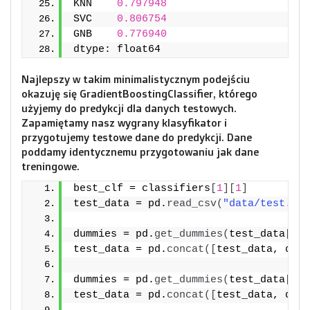
KNN    
0.797948
SVC    
0.806754
GNB    
0.776940
dtype: float64
Najlepszy w takim minimalistycznym podejściu
okazuję się GradientBoostingClassifier, którego
użyjemy do predykcji dla danych testowych.
Zapamiętamy nasz wygrany klasyfikator i
przygotujemy testowe dane do predykcji. Dane
poddamy identycznemu przygotowaniu jak dane
treningowe.
best_clf = classifiers
[
1
][
1
]
test_data = pd.
read_csv
(
"data/test.csv
dummies = pd.
get_dummies
(
test_data
[
'Se
test_data = pd.
concat
([
test_data, dumm
dummies = pd.
get_dummies
(
test_data
[
'Em
test_data = pd.
concat
([
test_data, dumm