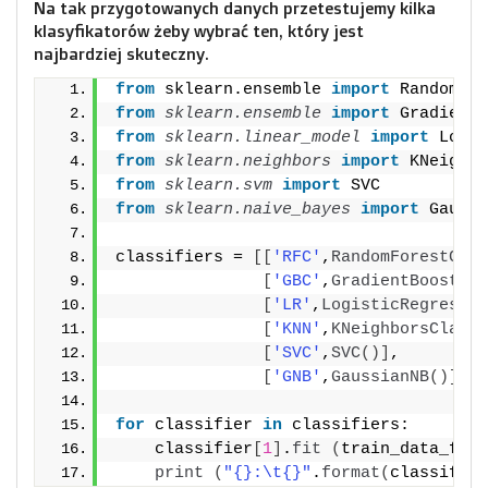
Na tak przygotowanych danych przetestujemy kilka
klasyfikatorów żeby wybrać ten, który jest
najbardziej skuteczny.
from
 sklearn.ensemble 
import
 RandomFor
from 
sklearn.ensemble
 import
 GradientB
from 
sklearn.linear_model
 import
 Logis
from 
sklearn.neighbors
 import
 KNeighbo
from 
sklearn.svm
 import
 SVC
from 
sklearn.naive_bayes
 import
 Gaussi
classifiers = 
[[
'RFC'
,
RandomForestClas
[
'GBC'
,
GradientBoosting
[
'LR'
,
LogisticRegressio
[
'KNN'
,
KNeighborsClassi
[
'SVC'
,
SVC
()]
,
[
'GNB'
,
GaussianNB
()]]
for
 classifier 
in
 classifiers:
    classifier
[
1
]
.
fit
(
train_data_f,tr
print
(
"{}:\t{}"
.
format
(
classifier