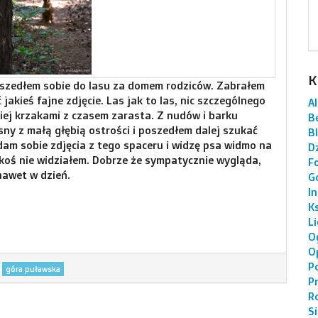
K
szedłem sobie do lasu za domem rodziców. Zabrałem
jakieś fajne zdjęcie. Las jak to las, nic szczególnego
AI
dziej krzakami z czasem zarasta. Z nudów i barku
B
ny z małą głębią ostrości i poszedłem dalej szukać
B
am sobie zdjęcia z tego spaceru i widzę psa widmo na
Dz
jakoś nie widziałem. Dobrze że sympatycznie wygląda,
F
 nawet w dzień.
G
I
K
L
O
O
P
góra puławska
P
R
S