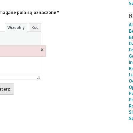
S
magane pola są oznaczone
*
K
AI
Wizualny
Kod
B
B
Dz
×
F
G
I
K
L
O
O
P
P
R
S
S