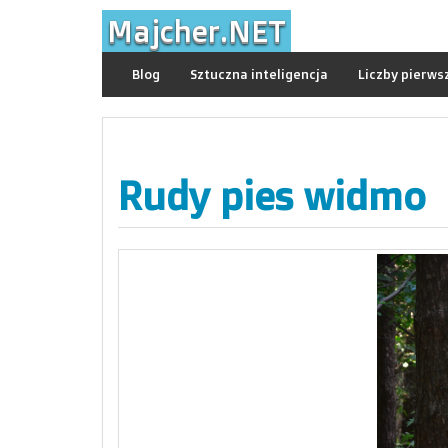
Skip
Majcher.NET
to
content
Blog
Sztuczna inteligencja
Liczby pierws
Rudy pies widmo