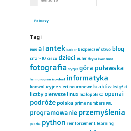
Po burzy
Tagi
antek
ai
blog
bezpieczeństwo
1989
barber
dzieci
cifar-10
cisco
euler
fizyka kwantowa
fotografia
góra puławska
fryzjer
informatyka
harmonogram
incydent
kraków
konwolucyjne sieci neuronowe
książki
openai
liczby pierwsze
linux
małopolska
podróże
polska
prime numbers
PRL
przemyślenia
programowanie
python
reinforcement learning
puszka