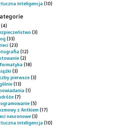
ztuczna inteligencja
(10)
ategorie
(4)
ezpieczeństwo
(3)
log
(33)
ieci
(23)
otografia
(12)
otowanie
(2)
nformatyka
(18)
siążki
(3)
iczby pierwsze
(3)
gólnie
(13)
powiadania
(1)
odróże
(7)
rogramowanie
(5)
ozmowy z Antkiem
(17)
ieci neuronowe
(3)
ztuczna inteligencja
(10)