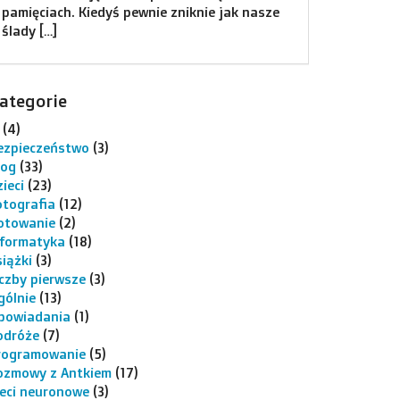
pamięciach. Kiedyś pewnie zniknie jak nasze
ślady […]
ategorie
(4)
ezpieczeństwo
(3)
log
(33)
ieci
(23)
otografia
(12)
otowanie
(2)
nformatyka
(18)
siążki
(3)
iczby pierwsze
(3)
gólnie
(13)
powiadania
(1)
odróże
(7)
rogramowanie
(5)
ozmowy z Antkiem
(17)
ieci neuronowe
(3)