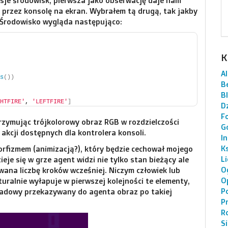
sje środowisk, pierwsza jako obserwację daje nam
pamięciach. Kiedyś pewnie zniknie jak nasze
 przez konsolę na ekran. Wybrałem tą drugą, tak jakby
ślady […]
”. Środowisko wygląda następująco:
K
AI
s
())
B
B
HTFIRE'
, 
'LEFTFIRE'
]
Dz
F
trzymując trójkolorowy obraz RGB w rozdzielczości
G
 akcji dostępnych dla kontrolera konsoli.
I
K
fizmem (animizacją?), który będzie cechował mojego
L
eje się w grze agent widzi nie tylko stan bieżący ale
O
wana liczbę kroków wcześniej. Niczym człowiek lub
O
ralnie wyłapuje w pierwszej kolejności te elementy,
P
ykładowy przekazywany do agenta obraz po takiej
P
R
S