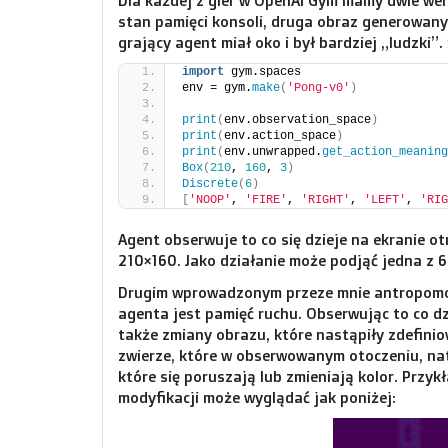
Dla każdej z gier w OpenAI Gym mamy dwie wer
stan pamięci konsoli, druga obraz generowany
grający agent miał oko i był bardziej „ludzki
import
 gym.spaces
env = gym.
make
(
'Pong-v0'
)
print
(
env.observation_space
)
print
(
env.action_space
)
print
(
env.unwrapped.
get_action_meaning
Box
(
210
, 
160
, 
3
)
Discrete
(
6
)
[
'NOOP'
, 
'FIRE'
, 
'RIGHT'
, 
'LEFT'
, 
'RIG
Agent obserwuje to co się dzieje na ekranie o
210×160. Jako działanie może podjąć jedna z 6
Drugim wprowadzonym przeze mnie antropomor
agenta jest pamięć ruchu. Obserwując to co dzi
także zmiany obrazu, które nastąpiły zdefinio
zwierze, które w obserwowanym otoczeniu, natu
które się poruszają lub zmieniają kolor. Prz
modyfikacji może wyglądać jak poniżej: