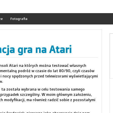
ze
Fotografia
cja gra na Atari
onsoli Atari na których można testować własnych
mentalną podróż w czasie do lat 80/90, czyli czasów
i nocy spędzonych przed telewizorami wyświetlającymi
w.
5 minut po przejęciu władzy nad
a ta została wybrana w celu testowania samego
światem
ko przypadek szczególny. W moim głównym założeniu,
 modyfikacji, ma również radzić sobie z pozostałymi
Plaża gdzieś nad Bałtykiem, nasze sekretne
miejsce. Ta chwila która była i już nie wróci,
została na zdjęciu i rozpuszcza się w dwóch