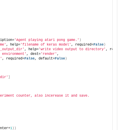
iption=
'Agent playing atari pong game.'
)
me'
, help=
'filename of keras model'
, required=
False
)
_output_dir'
, help=
'write video output to directory'
, required=
F
 environment'
, dest=
'render'
,
'
, required=
False
, default=
False
)
dir'
]
eriment counter, also incerease it and save.
nter+
1
))