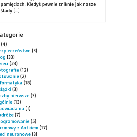
Kierunek Bałkany
Wyjazd ten wyszedł nam zupełnie
spontanicznie. W piątek zawnioskowałem w
pracy o urlop w celach wypoczynkowych na
cały kolejny tydzień, a że było to w
ategorie
Warszawie, w drodze powrotnej […]
(4)
ezpieczeństwo
(3)
log
(33)
ieci
(23)
otografia
(12)
otowanie
(2)
nformatyka
(18)
siążki
(3)
iczby pierwsze
(3)
gólnie
(13)
powiadania
(1)
odróże
(7)
rogramowanie
(5)
ozmowy z Antkiem
(17)
ieci neuronowe
(3)