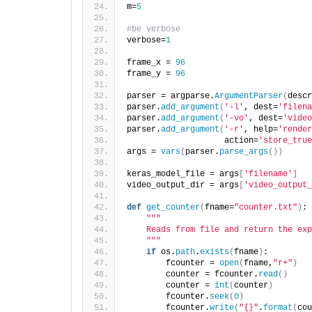
m=
5
#be verbose
verbose=
1
frame_x = 
96
frame_y = 
96
parser = argparse.
ArgumentParser
(
descr
parser.
add_argument
(
'-l'
, dest=
'filena
parser.
add_argument
(
'-vo'
, dest=
'video
parser.
add_argument
(
'-r'
, help=
'render
                    action=
'store_true
args = 
vars
(
parser.
parse_args
())
keras_model_file = args
[
'filename'
]
video_output_dir = args
[
'video_output_
def
get_counter
(
fname=
"counter.txt"
)
:
""
"
    Reads from file and return the exp
    "
""
if
 os.
path
.
exists
(
fname
)
:
        fcounter = 
open
(
fname,
"r+"
)
        counter = fcounter.
read
()
        counter = 
int
(
counter
)
        fcounter.
seek
(
0
)
        fcounter.
write
(
"{}"
.
format
(
cou