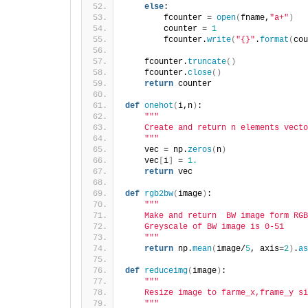
else
:
        fcounter = 
open
(
fname,
"a+"
)
        counter = 
1
        fcounter.
write
(
"{}"
.
format
(
cou
    fcounter.
truncate
()
    fcounter.
close
()
return
 counter
def
onehot
(
i,n
)
:
""
"
    Create and return n elements vecto
    "
""
    vec = np.
zeros
(
n
)
    vec
[
i
]
 = 
1.
return
 vec
def
rgb2bw
(
image
)
:
""
"
    Make and return  BW image form RGB
    Greyscale of BW image is 0-51
    "
""
return
 np.
mean
(
image/
5
, axis=
2
)
.
as
def
reduceimg
(
image
)
:
""
"
    Resize image to farme_x,frame_y si
    "
""