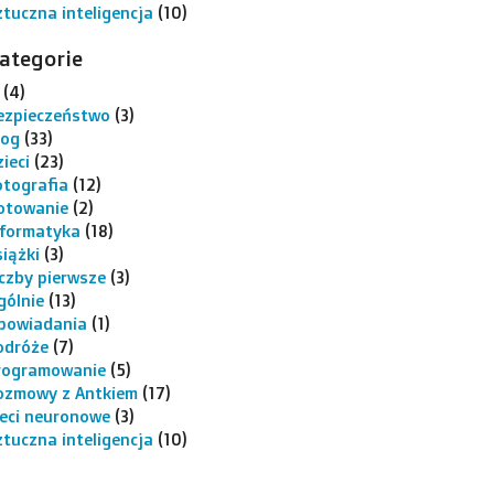
ztuczna inteligencja
(10)
ategorie
(4)
ezpieczeństwo
(3)
log
(33)
ieci
(23)
otografia
(12)
otowanie
(2)
nformatyka
(18)
siążki
(3)
iczby pierwsze
(3)
gólnie
(13)
powiadania
(1)
odróże
(7)
rogramowanie
(5)
ozmowy z Antkiem
(17)
ieci neuronowe
(3)
ztuczna inteligencja
(10)