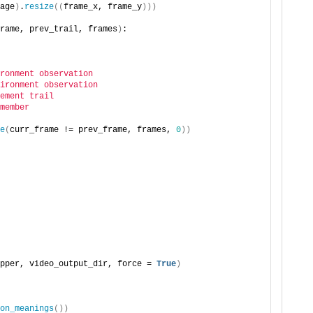
age
)
.
resize
((
frame_x, frame_y
)))
rame, prev_trail, frames
)
:
ronment observation
ironment observation
ement trail
member
e
(
curr_frame != prev_frame, frames, 
0
))
pper, video_output_dir, force = 
True
)
on_meanings
())