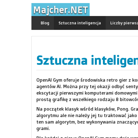
Skip
Majcher.NET
to
content
Blog
Sztuczna inteligencja
Liczby pierws
Sztuczna inteligen
OpenAI Gym oferuje środowiska retro gier z k
agentów AI. Można przy tej okazji odbyć senty
ekscytacji pierwszymi komputerami domowymi 
prostą grafikę z wszelkiego rodzaju 8 bitowcó
Na początek klasyk wśród klasyków, Pong. Gr
algorytmu ale nie należy jej tu traktować ja
ten sam algorytm, bez wykonywania znaczących
grami.