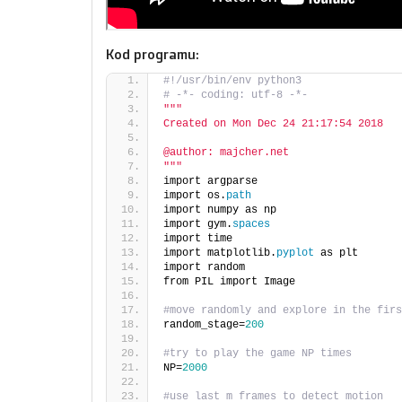
Kod programu:
#!/usr/bin/env python3
# -*- coding: utf-8 -*-
""
"
Created on Mon Dec 24 21:17:54 2018
@author: majcher.net
"
""
import argparse
import os.
path
import numpy as np
import gym.
spaces
import time
import matplotlib.
pyplot
 as plt
import random
from PIL import Image
#move randomly and explore in the firs
random_stage=
200
#try to play the game NP times
NP=
2000
#use last m frames to detect motion