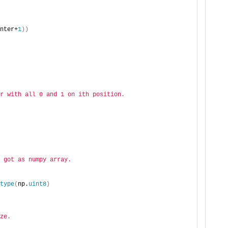
nter+
1
))
r with all 0 and 1 on ith position.
 got as numpy array. 
type
(
np.
uint8
)
ze.