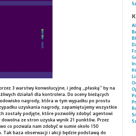
S
K
AI
B
B
Dz
F
G
I
K
L
O
rzez 3 warstwy konwolucyjne, i jedną „płaską” by na
O
żliwych działań dla kontrolera. Do oceny bieżących
P
odowisko nagrody, która w tym wypadku po prostu
P
rzypadku uzyskania nagrody, zapamiętujemy wszystkie
R
ich zostały podjęte, które pozwoliły zdobyć agentowi
S
y dowolna ze stron uzyska wynik 21 punktów. Przez
S
sowo co pozwala nam zdobyć w sumie około 150
 Tak baza obserwacji i akcji będzie podstawą do