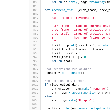
return
 np.
array
(
Image.
fromarray
(
im
def
movement_trail
(
curr_frame, prev_f
""
"
    Make image of movement trail
    curr_frame - image of current envi
    prev_frame - image of previous env
    prev_trail - image of previous mov
    m          - how many frames to re
    "
""
    trail = np.
add
(
prev_trail, np.
wher
    trail
[
trail 
>
 frames
]
 = frames
    trail = trail - 
1
    trail
[
trail 
<
0
]
 = 
0
return
 trail
#set experiment run counter
counter = 
get_counter
()
#select Pong environment
if
 video_output_dir:
    env_wrapper = gym.
make
(
'Pong-v0'
)
    env = gym.
wrappers
.
Monitor
(
env_wra
else
:
    env = gym.
make
(
'Pong-v0'
)
n_actions = 
len
(
env.
unwrapped
.
get_acti