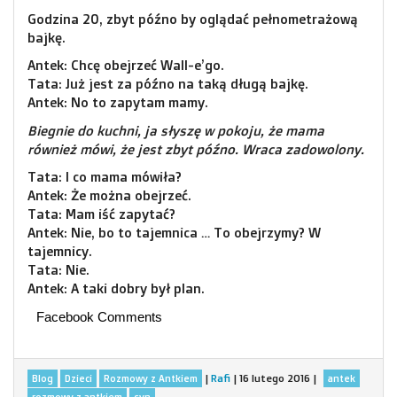
Godzina 20, zbyt późno by oglądać pełnometrażową
bajkę.
Antek: Chcę obejrzeć Wall-e’go.
Tata: Już jest za późno na taką długą bajkę.
Antek: No to zapytam mamy.
Biegnie do kuchni, ja słyszę w pokoju, że mama
również mówi, że jest zbyt późno. Wraca zadowolony.
Tata: I co mama mówiła?
Antek: Że można obejrzeć.
Tata: Mam iść zapytać?
Antek: Nie, bo to tajemnica … To obejrzymy? W
tajemnicy.
Tata: Nie.
Antek: A taki dobry był plan.
Facebook Comments
|
Rafi
|
16 lutego 2016
|
Blog
Dzieci
Rozmowy z Antkiem
antek
rozmowy z antkiem
syn