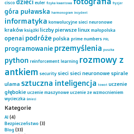
fotografia
dzieci
cisco
euler
fizyka kwantowa
fryzjer
góra puławska
harmonogram
incydent
informatyka
konwolucyjne sieci neuronowe
kraków
liczby pierwsze
linux
książki
małopolska
podróże
openai
polska
prime numbers
PRL
przemyślenia
programowanie
puszka
rozmowy z
python
reinforcement learning
antkiem
sieci
sieci neuronowe
spirale
security
sztuczna inteligencja
ulama
uczenie
towot
głębokie
uczenie maszynowe
uczenie ze wzmocnieniem
wycieczka
śmieci
Kategorie
AI
(4)
Bezpieczeństwo
(3)
Blog
(33)