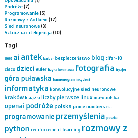
Opowiadania
(1)
Podróże
(7)
Programowanie
(5)
Rozmowy z Antkiem
(17)
Sieci neuronowe
(3)
Sztuczna inteligencja
(10)
Tagi
antek
ai
blog
bezpieczeństwo
cifar-10
1989
barber
fotografia
dzieci
cisco
euler
fizyka kwantowa
fryzjer
góra puławska
harmonogram
incydent
informatyka
konwolucyjne sieci neuronowe
kraków
liczby pierwsze
linux
książki
małopolska
podróże
openai
polska
prime numbers
PRL
przemyślenia
programowanie
puszka
rozmowy z
python
reinforcement learning