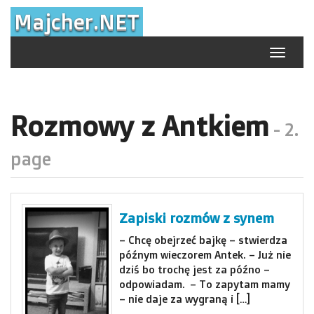
Skip
Majcher.NET
to
content
Toggle
navigat
Rozmowy z Antkiem
- 2.
page
Zapiski rozmów z synem
– Chcę obejrzeć bajkę – stwierdza
późnym wieczorem Antek. – Już nie
dziś bo trochę jest za późno –
odpowiadam. – To zapytam mamy
– nie daje za wygraną i […]