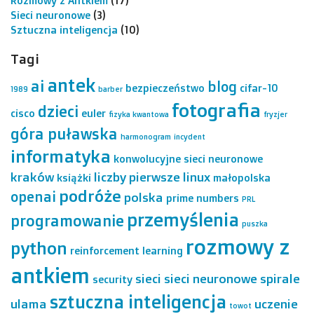
Rozmowy z Antkiem
(17)
Sieci neuronowe
(3)
Sztuczna inteligencja
(10)
Tagi
antek
ai
blog
bezpieczeństwo
cifar-10
1989
barber
fotografia
dzieci
cisco
euler
fizyka kwantowa
fryzjer
góra puławska
harmonogram
incydent
informatyka
konwolucyjne sieci neuronowe
kraków
liczby pierwsze
linux
książki
małopolska
podróże
openai
polska
prime numbers
PRL
przemyślenia
programowanie
puszka
rozmowy z
python
reinforcement learning
antkiem
sieci
sieci neuronowe
spirale
security
sztuczna inteligencja
ulama
uczenie
towot