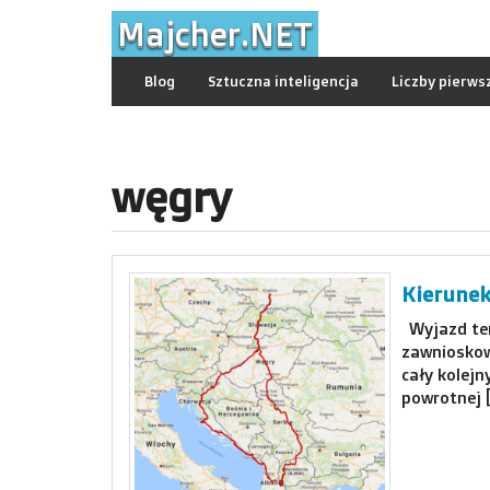
Skip
Majcher.NET
to
content
Blog
Sztuczna inteligencja
Liczby pierws
węgry
Kierunek
Wyjazd ten
zawnioskow
cały kolejn
powrotnej 