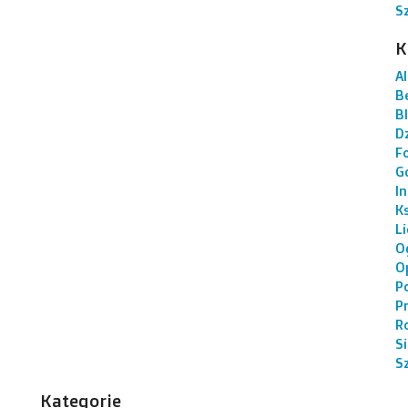
S
K
AI
B
B
Dz
F
G
I
K
L
O
O
P
P
R
S
S
Kategorie