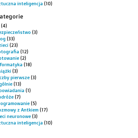
ztuczna inteligencja
(10)
ategorie
(4)
ezpieczeństwo
(3)
log
(33)
ieci
(23)
otografia
(12)
otowanie
(2)
nformatyka
(18)
siążki
(3)
iczby pierwsze
(3)
gólnie
(13)
powiadania
(1)
odróże
(7)
rogramowanie
(5)
ozmowy z Antkiem
(17)
ieci neuronowe
(3)
ztuczna inteligencja
(10)