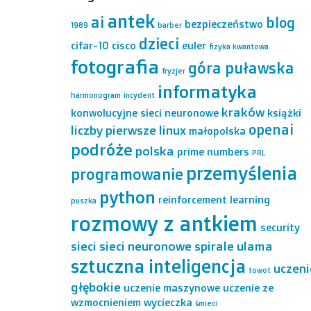
antek
ai
blog
bezpieczeństwo
1989
barber
dzieci
cifar-10
cisco
euler
fizyka kwantowa
fotografia
góra puławska
fryzjer
informatyka
harmonogram
incydent
kraków
konwolucyjne sieci neuronowe
książki
openai
liczby pierwsze
linux
małopolska
podróże
polska
prime numbers
PRL
przemyślenia
programowanie
python
reinforcement learning
puszka
rozmowy z antkiem
security
sieci
sieci neuronowe
spirale ulama
sztuczna inteligencja
uczeni
towot
głębokie
uczenie maszynowe
uczenie ze
wzmocnieniem
wycieczka
śmieci