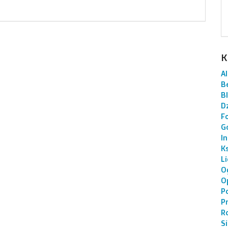
K
AI
B
B
Dz
F
G
I
K
L
O
O
P
P
R
S