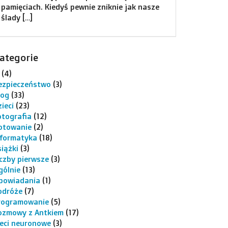
pamięciach. Kiedyś pewnie zniknie jak nasze
ślady […]
ategorie
(4)
ezpieczeństwo
(3)
log
(33)
ieci
(23)
otografia
(12)
otowanie
(2)
nformatyka
(18)
siążki
(3)
iczby pierwsze
(3)
gólnie
(13)
powiadania
(1)
odróże
(7)
rogramowanie
(5)
ozmowy z Antkiem
(17)
ieci neuronowe
(3)