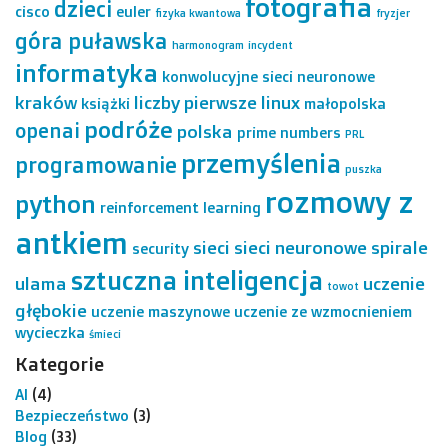
fotografia
dzieci
cisco
euler
fizyka kwantowa
fryzjer
góra puławska
harmonogram
incydent
informatyka
konwolucyjne sieci neuronowe
kraków
liczby pierwsze
linux
książki
małopolska
podróże
openai
polska
prime numbers
PRL
przemyślenia
programowanie
puszka
rozmowy z
python
reinforcement learning
antkiem
sieci
sieci neuronowe
spirale
security
sztuczna inteligencja
ulama
uczenie
towot
głębokie
uczenie maszynowe
uczenie ze wzmocnieniem
wycieczka
śmieci
Kategorie
AI
(4)
Bezpieczeństwo
(3)
Blog
(33)