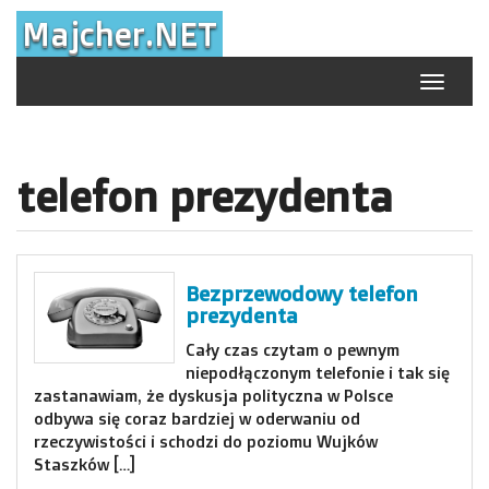
Skip
Majcher.NET
to
content
Toggle
navigat
telefon prezydenta
Bezprzewodowy telefon
prezydenta
Cały czas czytam o pewnym
niepodłączonym telefonie i tak się
zastanawiam, że dyskusja polityczna w Polsce
odbywa się coraz bardziej w oderwaniu od
rzeczywistości i schodzi do poziomu Wujków
Staszków […]