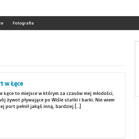
ze
Fotografia
rt w Łęce
w Łęce to miejsce w którym za czasów mej młodości,
ój żywot pływające po Wiśle statki i barki. Nie wiem
ej port pełnił jakąś inną, bardziej […]