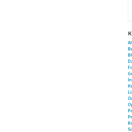
K
AI
B
B
Dz
F
G
I
K
L
O
O
P
P
R
S