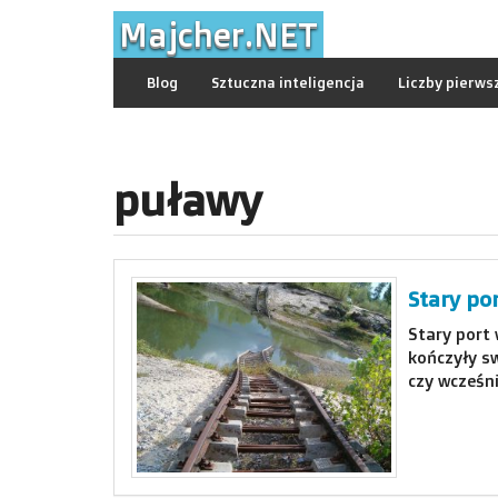
Skip
Majcher.NET
to
content
Blog
Sztuczna inteligencja
Liczby pierws
puławy
Stary po
Stary port 
kończyły sw
czy wcześni