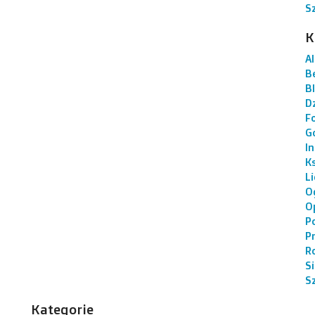
S
K
AI
B
B
Dz
F
G
I
K
L
O
O
P
P
R
S
S
Kategorie