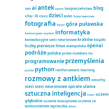
antek
ai
blog
bezpieczeństwo
1989
barber
dzieci
cifar-10
cisco
euler
fizyka kwantowa
fotografia
góra puławska
fryzjer
informatyka
harmonogram
incydent
kraków
konwolucyjne sieci neuronowe
książki
openai
liczby pierwsze
linux
małopolska
podróże
polska
prime numbers
PRL
przemyślenia
programowanie
python
reinforcement learning
puszka
rozmowy z antkiem
security
sieci
sieci neuronowe
spirale ulama
sztuczna inteligencja
uczeni
towot
głębokie
uczenie maszynowe
uczenie ze
wzmocnieniem
wycieczka
śmieci